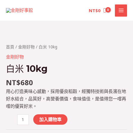
10kg
跳
MAI
數
NT$
0
至
量
MEN
主
要
內
白
容
米
首頁
/
金剛好物
/ 白米 10kg
10kg
金剛好物
數
白米 10kg
量
NT$
680
用心打造美味心感動，採用優良稻穀，經獨特技術與長濱在地
好水結合，品質好，高營養價值，食味值佳，是值得您一嚐再
嚐的優質好米。
加入購物車