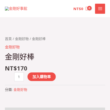
好
跳
MAI
棒
NT$
0
至
數
MEN
主
量
要
內
金
容
剛
首頁
/
金剛好物
/ 金剛好棒
好
金剛好物
棒
金剛好棒
數
量
NT$
170
加入購物車
分類:
金剛好物